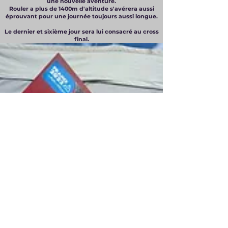
une nouvelle aventure.
Rouler a plus de 1400m d'altitude s'avérera aussi
éprouvant pour une journée toujours aussi longue.
​Le dernier et sixième jour sera lui consacré au cross
final.