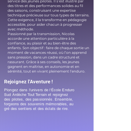
service des jeunes pilotes. Il s’est illustré par
des titres et des performances solides au fil
des saisons, construisant une expertise
technique précieuse sur tous types de terrains.
Cette exigence, il la transforme en pédagogie
accessible, pour aider chacun à progresser
avec méthode.
Passionné par la transmission, Nicolas
accorde une attention particulière à la
confiance, au plaisir et au bien-être des
enfants. Son objectif : faire de chaque sortie un
moment de vacances réussi, où l’on apprend
sans pression, dans un cadre structuré et
rassurant. Grâce à ses conseils, les jeunes
gagnent en maîtrise, en autonomie et en
sérénité, tout en vivant pleinement l’enduro.
Rejoignez l'Aventure !
Plongez dans l'univers de l'École Enduro
Sud Ardèche Tout Terrain et rejoignez
des pilotes, des passionnés. Ensemble,
forgeons des souvenirs mémorables, au
gré des sentiers et des éclats de rire.